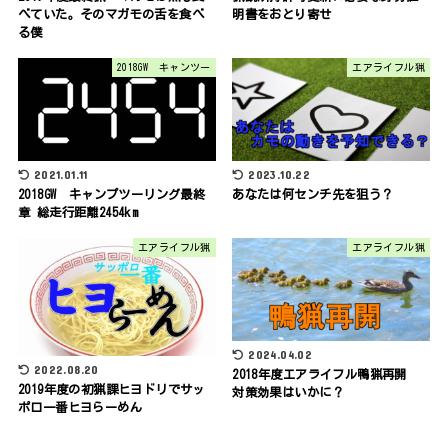
べていた。そのマガモの舌を食べ
明書をおとり寄せ
る僕
2018GW キャンツー
エアライフル猟
2021.01.11
2023.10.22
2018GW キャンプツーリング最終
あなたは何センチ先を狙う？
章 総走行距離2454km
エアライフル猟
エアライフル猟
2024.04.02
2022.08.20
2018年度エアライフル鴨猟再開
2019年度の初猟課ヒヨドリでサッ
対策効果はいかに？
ポロ一番ヒヨらーめん