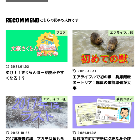
RECOMMEND
ブログ
エアライフル猟
2021.01.02
2020.12.31
ゆけ！！さくらんぼーが読みやす
エアライフルで初の獣 兵庫県産
くなる！？
ヌートリア！解体の事前準備が大
事
エアライフル猟
手続きなど
2023.10.25
2021.01.02
2017年度最終猟 マガモは魚も食
猟銃所持許可更新に必要な身分証