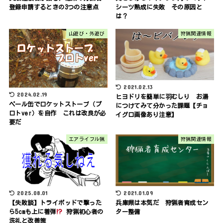
登録申請するときの3つの注意点
シーツ熟成に失敗 その原因と
は？
山遊び・外遊び
狩猟関連情報
2021.02.13
2024.02.19
ヒヨドリを簡単に羽むしり お湯
ペール缶でロケットストーブ（プ
につけてみて分かった課題【チョ
ロトver）を自作 これは改良が必
イグロ画像あり注意】
要だ
エアライフル猟
狩猟関連情報
2025.08.01
2021.01.09
【失敗談】トライポッドで撃った
兵庫県は本気だ 狩猟者育成セン
ら5cmも上に着弾
狩猟初心者の
ター整備
洗礼と改善策