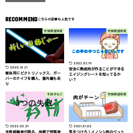
RECOMMEND
狩猟関連情報
狩猟関連情報
2023.03.19
2020.12.31
安全に熟成肉が作ることができる
解体用にビクトリノックス、ガー
エイジングシートを知ってるか
バーのナイフを購入、番外編もあ
い？
り
手続きなど
狩猟関連情報
2025.05.21
2021.01.02
失敗経験者が語る、他県で狩猟者
気をつけろ！イノシシ肉のペット