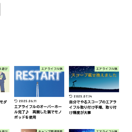
外遊び
エアライフル猟
エアライフル猟
2025.07.14
2025.06.11
モダ
自分でやるスコープのエアラ
エアライフルのオーバーホー
イフル取り付け手順、取り付
ル完了♪ 再開した猟でモノ
け精度が大事
ポッドを使用
外遊び
キャンプ関連情報
エアライフル猟