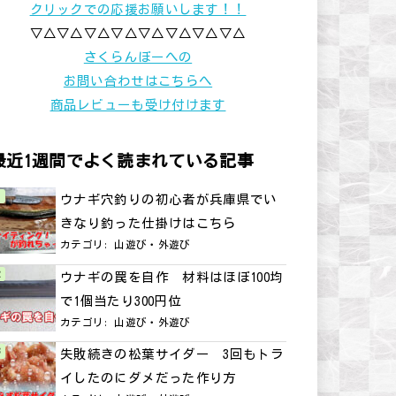
クリックでの応援お願いします！！
▽△▽△▽△▽△▽△▽△▽△▽△
さくらんぼーへの
お問い合わせはこちらへ
商品レビューも受け付けます
最近1週間でよく読まれている記事
ウナギ穴釣りの初心者が兵庫県でい
きなり釣った仕掛けはこちら
カテゴリ:
山遊び・外遊び
ウナギの罠を自作 材料はほぼ100均
で1個当たり300円位
カテゴリ:
山遊び・外遊び
失敗続きの松葉サイダー 3回もトラ
イしたのにダメだった作り方