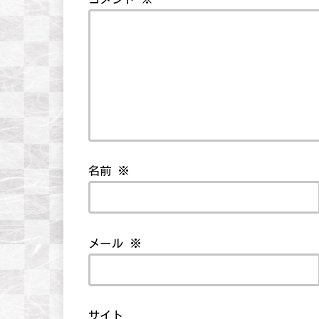
名前
※
メール
※
サイト