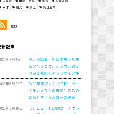
失敗談
山菜・野草
書籍
狩猟道具
自作
観光
調理
調理道具
RSS
更新記事
2026年7月4日
キジの記事 初めて獲った雉
を食べあとは、テンカラ釣り
の逆さ毛鉤にアップサイクル
2026年5月22日
ENRO窯焼名人2 2日目 サー
マルカメラでの確認やススの
状態とさくらんぼーの提案
2026年5月18日
【レビュー】ENRO製 アウト