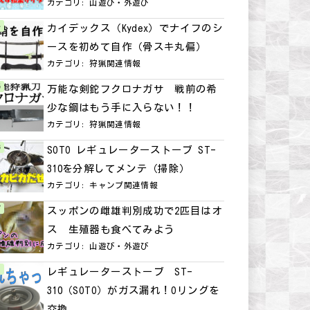
カテゴリ:
山遊び・外遊び
カイデックス（Kydex）でナイフのシ
ースを初めて自作（骨スキ丸偏）
カテゴリ:
狩猟関連情報
万能な剣鉈フクロナガサ 戦前の希
少な鋼はもう手に入らない！！
カテゴリ:
狩猟関連情報
SOTO レギュレーターストーブ ST-
310を分解してメンテ（掃除）
カテゴリ:
キャンプ関連情報
スッポンの雌雄判別成功で2匹目はオ
ス 生殖器も食べてみよう
カテゴリ:
山遊び・外遊び
レギュレーターストーブ ST-
310（SOTO）がガス漏れ！Oリングを
交換