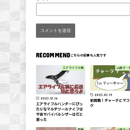
RECOMMEND
エアライフル猟
山遊び・
2023.03.19
2023.12.16
初挑戦！チャーテとマコ
エアライフルハンターにぴっ
ケ
たりなマルチツールナイフは
千吉サバイバルシザーはだと
思った
狩猟
山遊び・