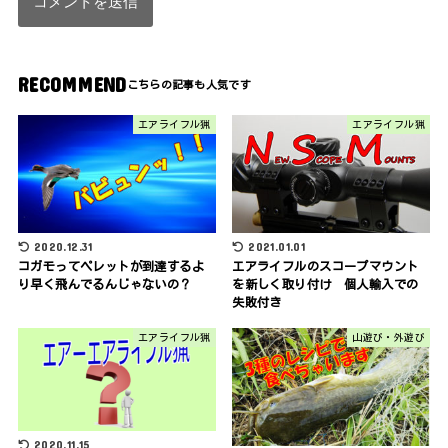
RECOMMEND
エアライフル猟
エアライフル猟
2020.12.31
2021.01.01
コガモってペレットが到達するよ
エアライフルのスコープマウント
り早く飛んでるんじゃないの？
を新しく取り付け 個人輸入での
失敗付き
エアライフル猟
山遊び・外遊び
2020.11.15