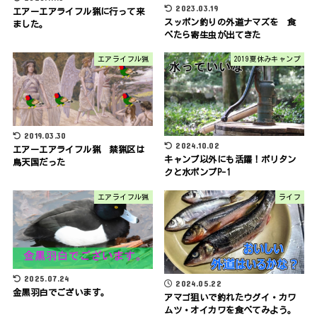
2023.03.19
エアーエアライフル猟に行って来
スッポン釣りの外道ナマズを 食
ました。
べたら寄生虫が出てきた
エアライフル猟
2019夏休みキャンプ
2019.03.30
2024.10.02
エアーエアライフル猟 禁猟区は
キャンプ以外にも活躍！ポリタン
鳥天国だった
クと水ポンプP-1
エアライフル猟
ライフ
2025.07.24
2024.05.22
金黒羽白でございます。
アマゴ狙いで釣れたウグイ・カワ
ムツ・オイカワを食べてみよう。