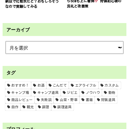
ら5cmも上に着弾
狩猟初心者の
納豆で化粧水だと？おもしろそう
洗礼と改善策
なので実験してみる
アーカイブ
タグ
おすすめ！
お酒
こんだて
エアライフル
カスタム
キャンプ場
キャンプ道具
ジビエ
ノウハウ
動物
商品レビュー
失敗談
山菜・野草
書籍
狩猟道具
自作
観光
調理
調理道具
プロフィール