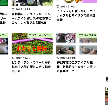
2021.01.02
2023.10.22
イノシシ肉を軟らかく、パイ
熊に2
新相棒のエアライフル ドリ
ナップルとマイタケの効果を
フリー
ームラインBP6.35の初撃ちと
実験
体験
コッキングミスと2重装填
ャンツー
2019GW キャンツー
エアライフル猟
2024.03.20
2024.10.29
2022年度のエアライフル猟
ピンチ！テントのポールが折
課 新銃ドリームラインBPで
れた！応急処置と人吉に球磨
の結果は！？
川下り