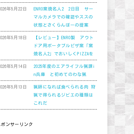
2026年5月22日
ENRO窯焼名人2 2日目 サー
マルカメラでの確認やススの
状態とさくらんぼーの提案
2026年5月18日
【レビュー】ENRO製 アウト
ドア用ポータブルピザ窯「窯
焼名人2」でおいしくPIZZAを
2026年5月14日
2025年度のエアライフル猟課i
n兵庫 と初めてのわな猟
2026年5月13日
猟師になれば食べられる肉 狩
猟で得られるジビエの種類は
これだ
スポンサーリンク