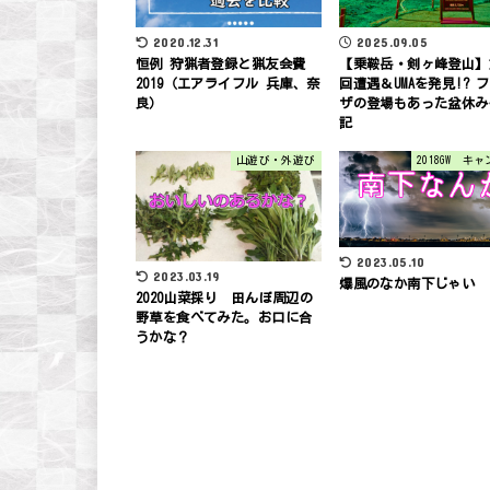
2025.09.05
2020.12.31
【乗鞍岳・剣ヶ峰登山】
恒例 狩猟者登録と猟友会費
回遭遇＆UMAを発見!? 
2019（エアライフル 兵庫、奈
ザの登場もあった盆休み
良）
記
山遊び・外遊び
2018GW キ
2023.05.10
2023.03.19
爆風のなか南下じゃい
2020山菜採り 田んぼ周辺の
野草を食べてみた。お口に合
うかな？