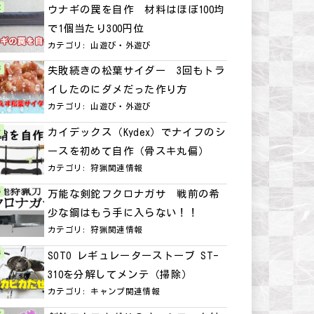
ウナギの罠を自作 材料はほぼ100均
で1個当たり300円位
カテゴリ:
山遊び・外遊び
失敗続きの松葉サイダー 3回もトラ
イしたのにダメだった作り方
カテゴリ:
山遊び・外遊び
カイデックス（Kydex）でナイフのシ
ースを初めて自作（骨スキ丸偏）
カテゴリ:
狩猟関連情報
万能な剣鉈フクロナガサ 戦前の希
少な鋼はもう手に入らない！！
カテゴリ:
狩猟関連情報
SOTO レギュレーターストーブ ST-
310を分解してメンテ（掃除）
カテゴリ:
キャンプ関連情報