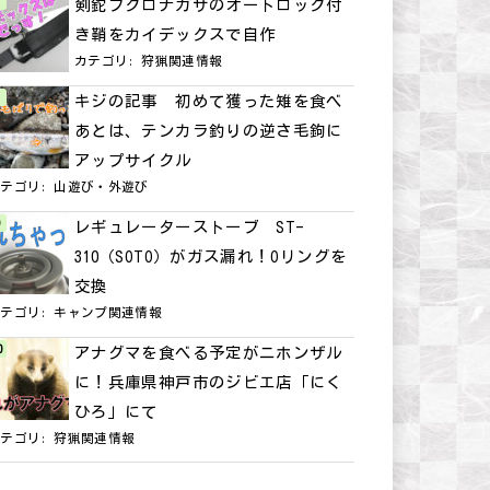
剣鉈フクロナガサのオートロック付
き鞘をカイデックスで自作
カテゴリ:
狩猟関連情報
キジの記事 初めて獲った雉を食べ
あとは、テンカラ釣りの逆さ毛鉤に
アップサイクル
カテゴリ:
山遊び・外遊び
レギュレーターストーブ ST-
310（SOTO）がガス漏れ！Oリングを
交換
カテゴリ:
キャンプ関連情報
アナグマを食べる予定がニホンザル
に！兵庫県神戸市のジビエ店「にく
ひろ」にて
カテゴリ:
狩猟関連情報