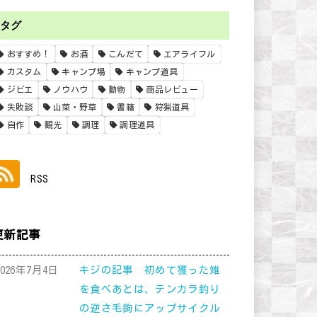
タグ
おすすめ！
お酒
こんだて
エアライフル
カスタム
キャンプ場
キャンプ道具
ジビエ
ノウハウ
動物
商品レビュー
失敗談
山菜・野草
書籍
狩猟道具
自作
観光
調理
調理道具
RSS
更新記事
2026年7月4日
キジの記事 初めて獲った雉
を食べあとは、テンカラ釣り
の逆さ毛鉤にアップサイクル