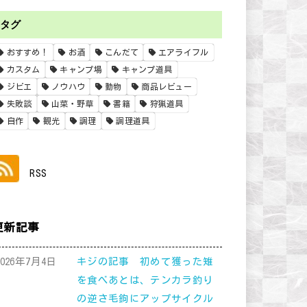
タグ
おすすめ！
お酒
こんだて
エアライフル
カスタム
キャンプ場
キャンプ道具
ジビエ
ノウハウ
動物
商品レビュー
失敗談
山菜・野草
書籍
狩猟道具
自作
観光
調理
調理道具
RSS
更新記事
2026年7月4日
キジの記事 初めて獲った雉
を食べあとは、テンカラ釣り
の逆さ毛鉤にアップサイクル