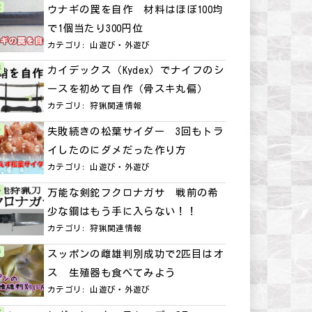
ウナギの罠を自作 材料はほぼ100均
で1個当たり300円位
カテゴリ:
山遊び・外遊び
カイデックス（Kydex）でナイフのシ
ースを初めて自作（骨スキ丸偏）
カテゴリ:
狩猟関連情報
失敗続きの松葉サイダー 3回もトラ
イしたのにダメだった作り方
カテゴリ:
山遊び・外遊び
万能な剣鉈フクロナガサ 戦前の希
少な鋼はもう手に入らない！！
カテゴリ:
狩猟関連情報
スッポンの雌雄判別成功で2匹目はオ
ス 生殖器も食べてみよう
カテゴリ:
山遊び・外遊び