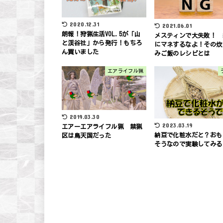
2020.12.31
2021.06.01
朗報！狩猟生活VOL.5が「山
メスティンで大失敗！ 
と渓谷社」から発行！もちろ
にマネするなよ！その炊
ん買いました
みご飯のレシピとは
エアライフル猟
2019.03.30
2023.03.19
エアーエアライフル猟 禁猟
納豆で化粧水だと？おも
区は鳥天国だった
そうなので実験してみる