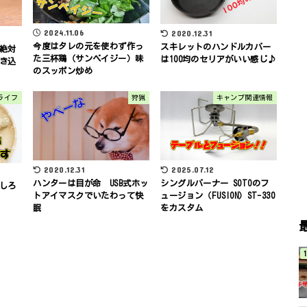
2024.11.06
2020.12.31
今度はタレの元を使わず作っ
スキレットのハンドルカバー
絶対
た三杯鶏（サンベイジー）味
は100均のセリアがいい感じ♪
き込
のスッポン炒め
ライフ
狩猟
キャンプ関連情報
2020.12.31
2025.07.12
ハンターは目が命 USB式ホッ
シングルバーナー SOTOのフ
しろ
トアイマスクでいたわって快
ュージョン（FUSION）ST-330
眠
をカスタム