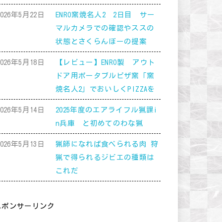
2026年5月22日
ENRO窯焼名人2 2日目 サー
マルカメラでの確認やススの
状態とさくらんぼーの提案
2026年5月18日
【レビュー】ENRO製 アウト
ドア用ポータブルピザ窯「窯
焼名人2」でおいしくPIZZAを
2026年5月14日
2025年度のエアライフル猟課i
n兵庫 と初めてのわな猟
2026年5月13日
猟師になれば食べられる肉 狩
猟で得られるジビエの種類は
これだ
スポンサーリンク