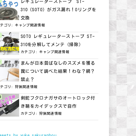
レギュレーターストーブ ST-
310（SOTO）がガス漏れ！Oリングを
交換
カテゴリ:
キャンプ関連情報
SOTO レギュレーターストーブ ST-
310を分解してメンテ（掃除）
カテゴリ:
キャンプ関連情報
まんが日本昔ばなしのスズメを獲る
罠について調べた結果！わな？網？
禁止？
カテゴリ:
狩猟関連情報
剣鉈フクロナガサのオートロック付
き鞘をカイデックスで自作
カテゴリ:
狩猟関連情報
weets by yuke_sakuranbou