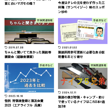
今度はタレの元を使わず作った三
首と白いマガモの雌？
杯鶏（サンベイジー）味のスッポ
ン炒め
狩猟関連情報
手続きなど
2019.07.08
2021.01.02
ちゃんと聞いてて良かった猟銃等
猟銃所持許可更新に必要な身分証
講習会（経験者講習）
明書をおとり寄せ
手続きなど
狩猟関連情報
2024.12.11
2023.10.10
猟師の僕が狩猟・キャンプ・釣り
恒例 狩猟者登録と猟友会費
で使っているナイフはこれ5本+追
2023（エアライフル 兵庫）
加3本