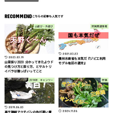
RECOMMEND
山遊び・外遊び
狩猟関連情報
2021.03.23
2023.03.19
農林水産省も本気だ『ジビエ利用
山菜採り2020 分かってきたよウド
モデル地区の選定』
の見つけ方と採り方、とサルトリ
イバラは酸っぱいってこと
2019GW キャンツー
狩猟
2019.06.03
2024.11.06
高千穂峡でクチバシの色が悪い青