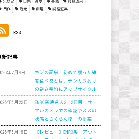
失敗談
山菜・野草
書籍
狩猟道具
自作
観光
調理
調理道具
RSS
更新記事
2026年7月4日
キジの記事 初めて獲った雉
を食べあとは、テンカラ釣り
の逆さ毛鉤にアップサイクル
2026年5月22日
ENRO窯焼名人2 2日目 サー
マルカメラでの確認やススの
状態とさくらんぼーの提案
2026年5月18日
【レビュー】ENRO製 アウト