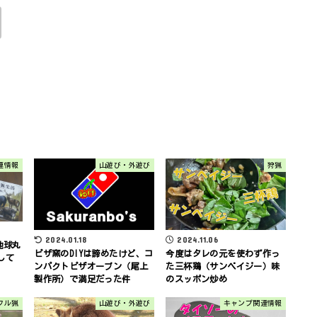
連情報
山遊び・外遊び
狩猟
2024.01.18
2024.11.06
地球丸
ピザ窯のDIYは諦めたけど、コ
今度はタレの元を使わず作っ
して
ンパクトピザオーブン（尾上
た三杯鶏（サンベイジー）味
製作所）で満足だった件
のスッポン炒め
フル猟
山遊び・外遊び
キャンプ関連情報