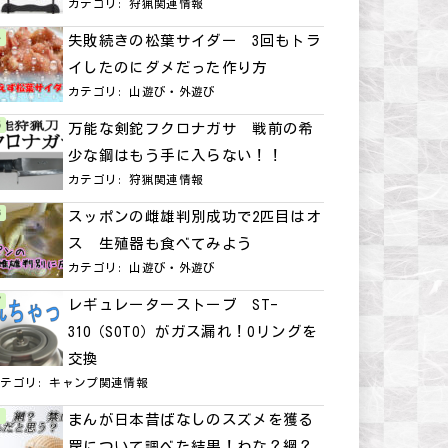
カテゴリ:
狩猟関連情報
失敗続きの松葉サイダー 3回もトラ
イしたのにダメだった作り方
カテゴリ:
山遊び・外遊び
万能な剣鉈フクロナガサ 戦前の希
少な鋼はもう手に入らない！！
カテゴリ:
狩猟関連情報
スッポンの雌雄判別成功で2匹目はオ
ス 生殖器も食べてみよう
カテゴリ:
山遊び・外遊び
レギュレーターストーブ ST-
310（SOTO）がガス漏れ！Oリングを
交換
カテゴリ:
キャンプ関連情報
まんが日本昔ばなしのスズメを獲る
罠について調べた結果！わな？網？