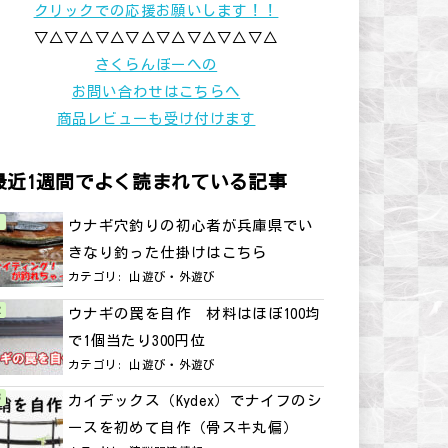
クリックでの応援お願いします！！
▽△▽△▽△▽△▽△▽△▽△▽△
さくらんぼーへの
お問い合わせはこちらへ
商品レビューも受け付けます
最近1週間でよく読まれている記事
ウナギ穴釣りの初心者が兵庫県でい
きなり釣った仕掛けはこちら
カテゴリ:
山遊び・外遊び
ウナギの罠を自作 材料はほぼ100均
で1個当たり300円位
カテゴリ:
山遊び・外遊び
カイデックス（Kydex）でナイフのシ
ースを初めて自作（骨スキ丸偏）