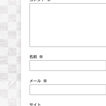
名前
※
メール
※
サイト