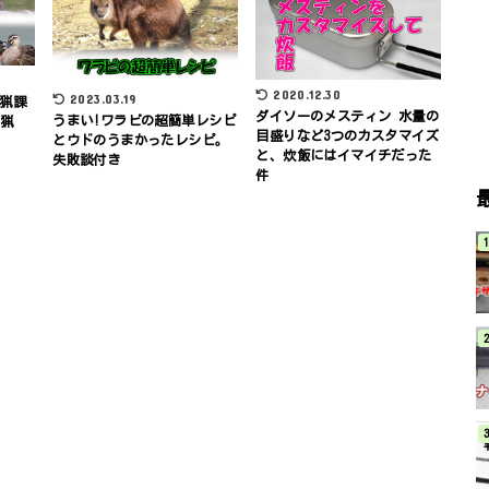
2020.12.30
2023.03.19
ル猟課
ダイソーのメスティン 水量の
うまい!ワラビの超簡単レシピ
な猟
目盛りなど3つのカスタマイズ
とウドのうまかったレシピ。
と、炊飯にはイマイチだった
失敗談付き
件