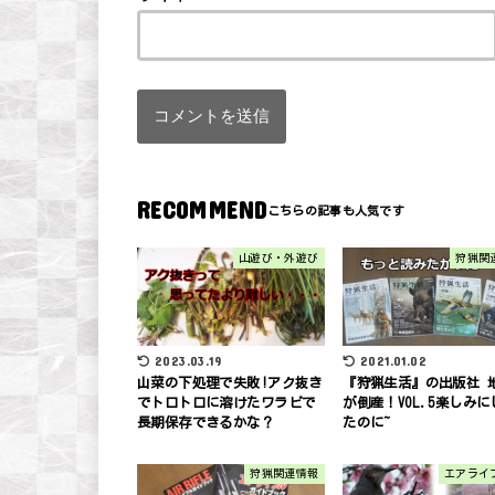
RECOMMEND
山遊び・外遊び
狩猟関
2021.01.02
2023.03.19
『狩猟生活』の出版社 
山菜の下処理で失敗!アク抜き
が倒産！VOL.5楽しみに
でトロトロに溶けたワラビで
たのに~
長期保存できるかな？
狩猟関連情報
エアライ