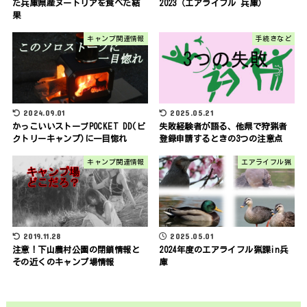
た兵庫県産ヌートリアを食べた結
2023（エアライフル 兵庫）
果
キャンプ関連情報
手続きなど
2024.09.01
2025.05.21
かっこいいストーブPOCKET DD(ビ
失敗経験者が語る、他県で狩猟者
クトリーキャンプ)に一目惚れ
登録申請するときの3つの注意点
キャンプ関連情報
エアライフル猟
2019.11.28
2025.05.01
注意！下山農村公園の閉鎖情報と
2024年度のエアライフル猟課in兵
その近くのキャンプ場情報
庫