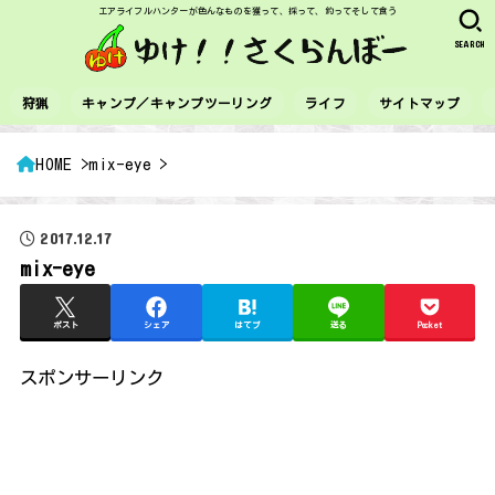
エアライフルハンターが色んなものを獲って、採って、釣ってそして食う
SEARCH
狩猟
キャンプ／キャンプツーリング
ライフ
サイトマップ
HOME
mix-eye
2017.12.17
mix-eye
ポスト
シェア
はてブ
送る
Pocket
スポンサーリンク