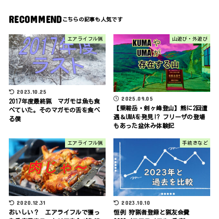
RECOMMEND
エアライフル猟
山遊び・外遊び
2023.10.25
2025.09.05
2017年度最終猟 マガモは魚も食
【乗鞍岳・剣ヶ峰登山】熊に2回遭
べていた。そのマガモの舌を食べ
遇＆UMAを発見!? フリーザの登場
る僕
もあった盆休み体験記
エアライフル猟
手続きなど
2020.12.31
2023.10.10
おいしい？ エアライフルで獲っ
恒例 狩猟者登録と猟友会費