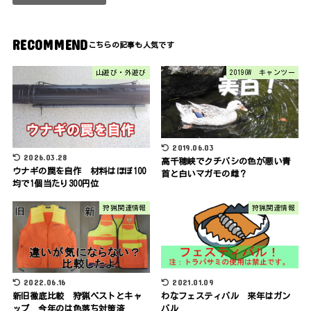
RECOMMEND
山遊び・外遊び
2019GW キャンツー
2019.06.03
2026.03.28
高千穂峡でクチバシの色が悪い青
ウナギの罠を自作 材料はほぼ100
首と白いマガモの雌？
均で1個当たり300円位
狩猟関連情報
狩猟関連情報
2022.06.16
2021.01.09
新旧徹底比較 狩猟ベストとキャ
わなフェスティバル 来年はガン
ップ 今年のは色落ち対策済
バル