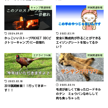
キャンプ関連情報
狩猟関連情報
2024.09.01
2023.03.19
かっこいいストーブPOCKET DD(ビ
安全に熟成肉が作ることができる
クトリーキャンプ)に一目惚れ
エイジングシートを知ってるか
い？
エアライフル猟
狩猟関連情報
2023.03.18
2025.02.14
2018猟期解禁！！行ってきまー
毛皮が欲しくて拾ったロードキル
す！！
のテン ミョウバンなめしして
肉も食っちゃった