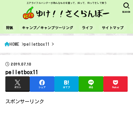
エアライフルハンターが色んなものを獲って、採って、釣ってそして食う
SEARCH
狩猟
キャンプ／キャンプツーリング
ライフ
サイトマップ
HOME
pelletbox11
2019.07.10
pelletbox11
ポスト
シェア
はてブ
送る
Pocket
スポンサーリンク