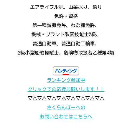
エアライフル猟、山菜採り、釣り
免許・資格
第一種銃猟免許、わな猟免許、
機械・プラント製図技能士2級、
普通自動車、普通自動二輪車、
2級小型船舶操縦士、危険物取扱者乙種第4類
ランキング参加中
クリックでの応援お願いします！！
▽△▽△▽△▽△▽△▽△▽△▽△
さくらんぼーへの
お問い合わせはこちらへ