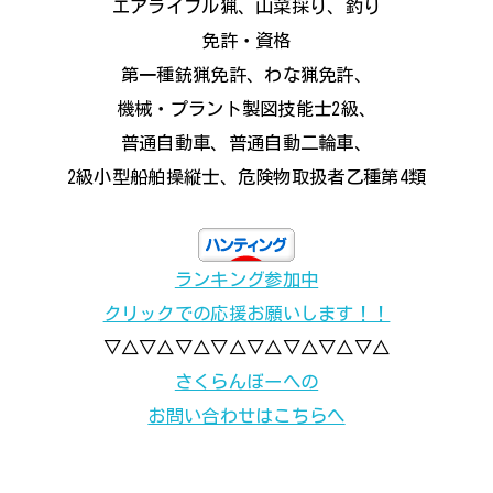
エアライフル猟、山菜採り、釣り
免許・資格
第一種銃猟免許、わな猟免許、
機械・プラント製図技能士2級、
普通自動車、普通自動二輪車、
2級小型船舶操縦士、危険物取扱者乙種第4類
ランキング参加中
クリックでの応援お願いします！！
▽△▽△▽△▽△▽△▽△▽△▽△
さくらんぼーへの
お問い合わせはこちらへ