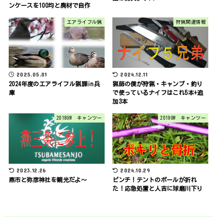
ンケースを100均と廃材で自作
エアライフル猟
狩猟関連情報
2025.05.01
2024.12.11
2024年度のエアライフル猟課in兵
猟師の僕が狩猟・キャンプ・釣り
庫
で使っているナイフはこれ5本+追
加3本
2018GW キャンツー
2019GW キャンツー
2023.12.26
2024.10.29
燕市と弥彦神社を観光だよ～
ピンチ！テントのポールが折れ
た！応急処置と人吉に球磨川下り