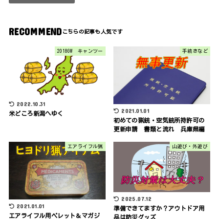
RECOMMEND
2018GW キャンツー
手続きなど
2022.10.31
2021.01.01
米どころ新潟へゆく
初めての猟銃・空気銃所持許可の
更新申請 書類と流れ 兵庫県編
エアライフル猟
山遊び・外遊び
2025.07.12
2021.01.01
準備できてますか？アウトドア用
エアライフル用ペレット＆マガジ
品は防災グッズ