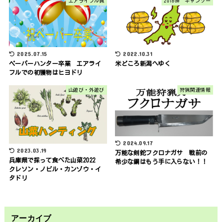
エアライフル猟
2018GW キャンツー
2025.07.15
2022.10.31
ペーパーハンター卒業 エアライ
米どころ新潟へゆく
フルでの初獲物はヒヨドリ
山遊び・外遊び
狩猟関連情報
2024.09.17
2023.03.19
万能な剣鉈フクロナガサ 戦前の
兵庫県で採って食べた山菜2022
希少な鋼はもう手に入らない！！
クレソン・ノビル・カンゾウ・イ
タドリ
アーカイブ