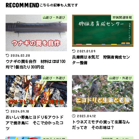
RECOMMEND
山遊び・外遊び
狩猟関連情報
2021.01.09
2026.03.28
兵庫県は本気だ 狩猟者育成セン
ウナギの罠を自作 材料はほぼ100
ター整備
均で1個当たり300円位
山遊び・外遊び
山遊び・外遊び
2024.09.18
2023.04.12
おいしい野鳥ヒヨドリをアウトド
トウネズミモチの実って生薬なん
アで焼き鳥に そこで分かったコ
だってさ そのお味は？
ツ