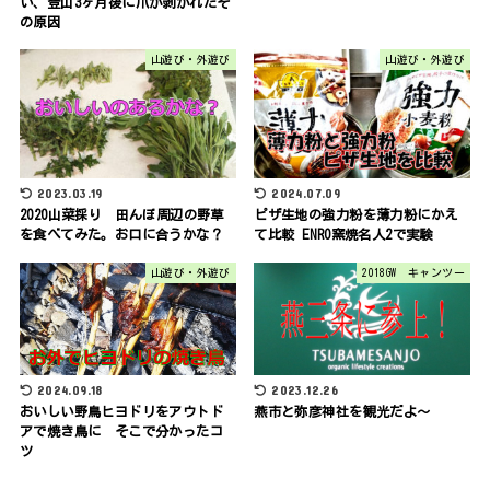
い、登山3ヶ月後に爪が剥がれたそ
の原因
山遊び・外遊び
山遊び・外遊び
2023.03.19
2024.07.09
2020山菜採り 田んぼ周辺の野草
ピザ生地の強力粉を薄力粉にかえ
を食べてみた。お口に合うかな？
て比較 ENRO窯焼名人2で実験
山遊び・外遊び
2018GW キャンツー
2024.09.18
2023.12.26
おいしい野鳥ヒヨドリをアウトド
燕市と弥彦神社を観光だよ～
アで焼き鳥に そこで分かったコ
ツ