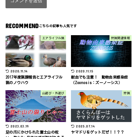
RECOMMEND
エアライフル猟
狩猟関連情報
2020.11.14
2020.11.15
2017年度猟課報告とエアライフル
献血でも注意！ 動物由来感染症
猟のノウハウ
（Zoonosis：ズーノーシス）
山遊び・外遊び
狩猟
2023.03.19
2025.07.14
足の爪にかけられた富士山の呪
ヤマドリをゲットだぜ！！？？