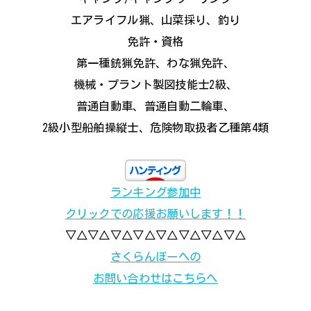
エアライフル猟、山菜採り、釣り
免許・資格
第一種銃猟免許、わな猟免許、
機械・プラント製図技能士2級、
普通自動車、普通自動二輪車、
2級小型船舶操縦士、危険物取扱者乙種第4類
ランキング参加中
クリックでの応援お願いします！！
▽△▽△▽△▽△▽△▽△▽△▽△
さくらんぼーへの
お問い合わせはこちらへ