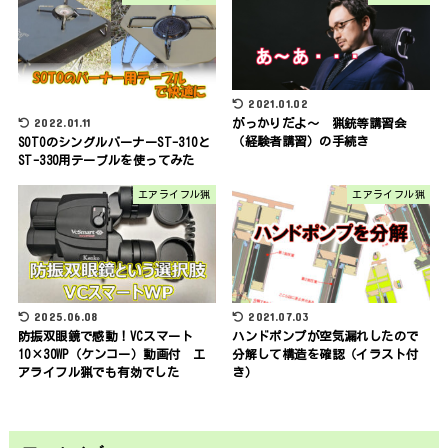
2021.01.02
2022.01.11
がっかりだよ～ 猟銃等講習会
（経験者講習）の手続き
SOTOのシングルバーナーST-310と
ST-330用テーブルを使ってみた
エアライフル猟
エアライフル猟
2025.06.08
2021.07.03
防振双眼鏡で感動！VCスマート
ハンドポンプが空気漏れしたので
10×30WP（ケンコー）動画付 エ
分解して構造を確認（イラスト付
アライフル猟でも有効でした
き）