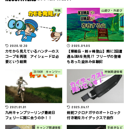
狩猟
山遊び・外遊び
2020.12.30
2025.09.05
カモから見えているハンターのス
【乗鞍岳・剣ヶ峰登山】熊に2回遭
コープを再現 アイシェードは必
遇＆UMAを発見!? フリーザの登場
要という結果
もあった盆休み体験記
2019GW キャンツー
狩猟関連情報
2021.01.01
2025.06.17
九州キャンプツーリング最終日
剣鉈フクロナガサのオートロック
フェリーに間に合うのか！！
付き鞘をカイデックスで自作
キャンプ関連情報
手続きなど