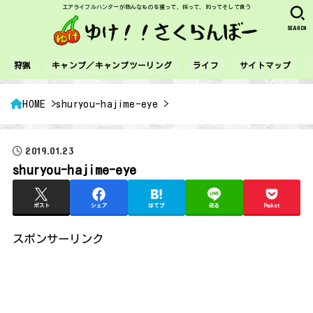
エアライフルハンターが色んなものを獲って、採って、釣ってそして食う
SEARCH
狩猟
キャンプ／キャンプツーリング
ライフ
サイトマップ
HOME
shuryou-hajime-eye
2019.01.23
shuryou-hajime-eye
ポスト
シェア
はてブ
送る
Pocket
スポンサーリンク