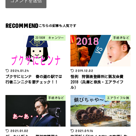
RECOMMEND
2018GW キャンツー
手続きなど
2024.01.24
2019.12.02
プクサにヒンナ 春の道の駅では
恒例 狩猟者登録料と猟友会費
行者ニンニクを要チェック！！
2018（兵庫と奈良・エアライフ
ル）
手続きなど
エアライフル猟
2021.01.02
2021.09.16