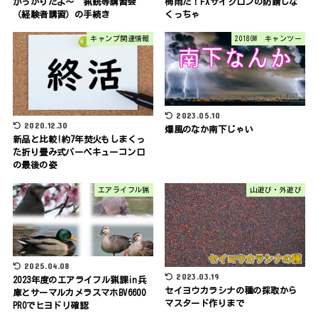
がっかりだよ～ 猟銃等講習会
梅雨だ！FXサイクロンの防錆しな
（経験者講習）の手続き
くっちゃ
キャンプ関連情報
2018GW キャンツー
2023.05.10
2020.12.30
爆風のなか南下じゃい
新品と比較!約7年焚火もしまくっ
た折り畳み式バーベキューコンロ
の最後の姿
エアライフル猟
山遊び・外遊び
2025.04.08
2023.03.19
2023年度のエアライフル猟課in兵
セイヨウカラシナの種の採取から
庫とサーマルカメラスマホBV6600
マスタード作りまで
PROでヒヨドリ確認