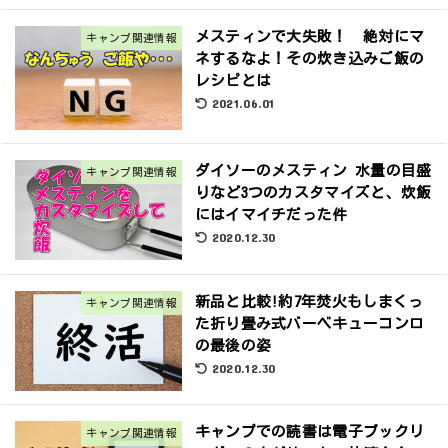
メスティンで大失敗！ 絶対にマ
キャンプ関連情報
ネするなよ！その炊き込みご飯の
レシピとは
2021.06.01
ダイソーのメスティン 水量の目盛
キャンプ関連情報
りなど3つのカスタマイズと、炊飯
にはイマイチだった件
2020.12.30
新品と比較!約7年焚火もしまくっ
キャンプ関連情報
た折り畳み式バーベキューコンロ
の最後の姿
2020.12.30
キャンプでの読書は電子ブックリ
キャンプ関連情報