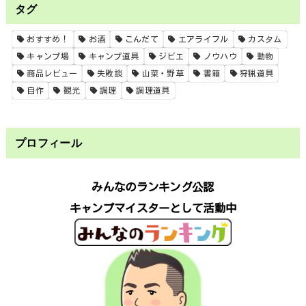
タグ
おすすめ！
お酒
こんだて
エアライフル
カスタム
キャンプ場
キャンプ道具
ジビエ
ノウハウ
動物
商品レビュー
失敗談
山菜・野草
書籍
狩猟道具
自作
観光
調理
調理道具
プロフィール
みんなのランキング公認
キャンプマイスターとして活動中